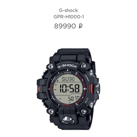
G-shock
GPR-H1000-1
i
89990
G-shock
GW-9500-1
i