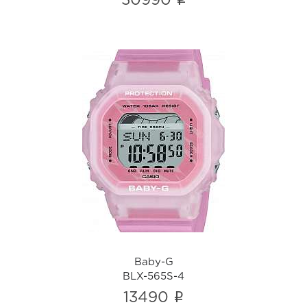
i
30990
Baby-G
BLX-565S-4
i
Baby-G
BLX-565S-4
i
13490