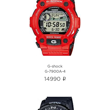
G-shock
G-7900A-4
i
G-shock
G-7900A-4
i
14990