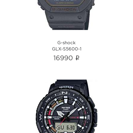
GLX-S5600-1
i
G-shock
GLX-S5600-1
i
16990
Pro Trek
PRT-B70-1ER