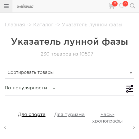
0
0
Главная
->
Каталог
->
Указатель лунной фазы
Указатель лунной фазы
230
товаров из 10597
Сортировать товары
По популярности
iss
Для спорта
Для туризма
Часы-
Прот
y,
хронографы
ые,
а