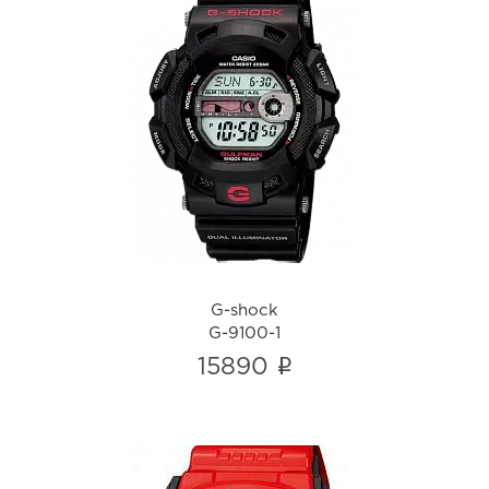
G-shock
G-9100-1
i
G-shock
G-9100-1
i
15890