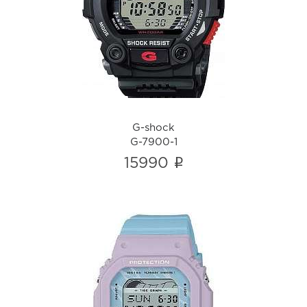
G-7900-1
i
G-shock
G-7900-1
i
15990