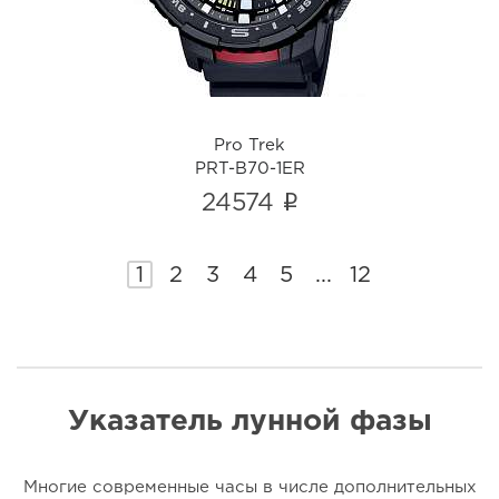
i
Pro Trek
PRT-B70-1ER
i
24574
1
2
3
4
5
...
12
Указатель лунной фазы
Многие современные часы в числе дополнительных