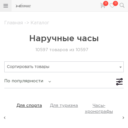
0
0
Главная
->
Каталог
Наручные часы
10597
товаров из 10597
Сортировать товары
По популярности
iss
Для спорта
Для туризма
Часы-
Прот
y,
хронографы
ые,
а