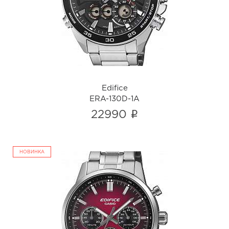
ERA-130D-1A
i
Edifice
ERA-130D-1A
i
22990
НОВИНКА
Edifice
EFR-575D-4A