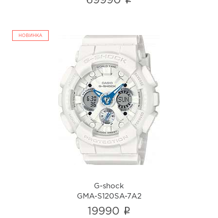
i
69990
НОВИНКА
G-shock
GMA-S120SA-7A2
i
G-shock
GMA-S120SA-7A2
i
19990