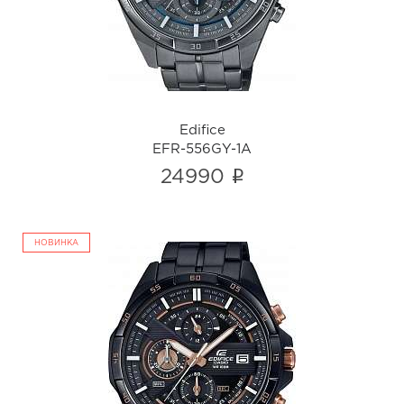
i
Edifice
EFR-556GY-1A
i
24990
НОВИНКА
Edifice
EFR-556DC-1A
i