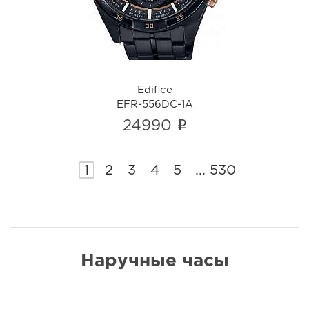
Edifice
EFR-556DC-1A
i
24990
1
2
3
4
5
...
530
Наручные часы