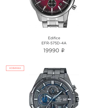
i
Edifice
EFR-575D-4A
i
19990
НОВИНКА
Edifice
EFR-556GY-1A