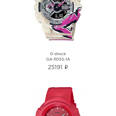
G-shock
GA-110SS-1A
i
G-shock
GA-110SS-1A
i
25191