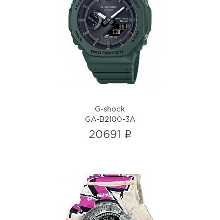
G-shock
GA-B2100-3A
i
G-shock
GA-B2100-3A
i
20691