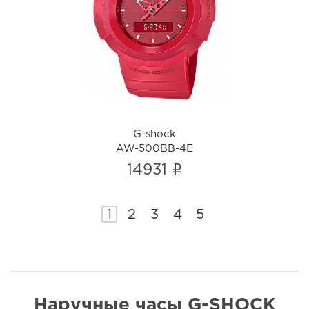
G-shock
AW-500BB-4E
i
G-shock
AW-500BB-4E
i
14931
1
2
3
4
5
Наручные часы G-SHOCK