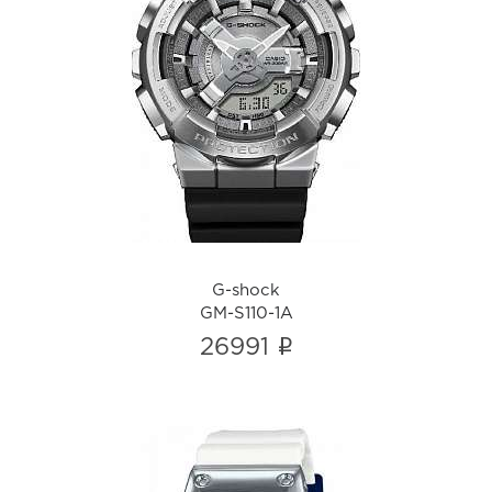
G-shock
GM-S110-1A
i
G-shock
GM-S110-1A
i
26991