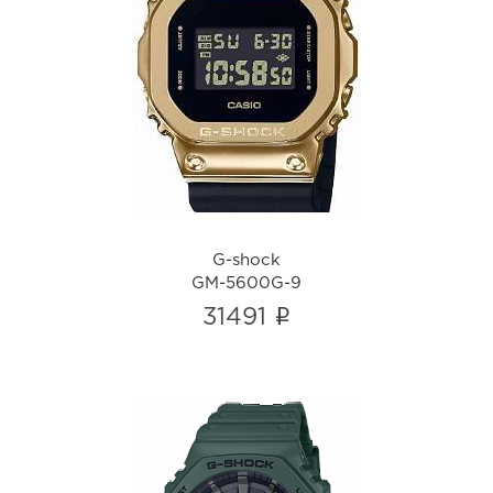
G-shock
GM-5600G-9
i
G-shock
GM-5600G-9
i
31491