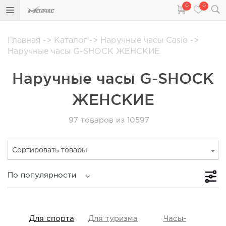
0
0
Главная
->
Каталог
->
Наручные часы Casio
->
Наручные часы G-SHOCK ЖЕНСКИЕ
Наручные часы G-SHOCK
ЖЕНСКИЕ
97
товаров из 10597
Сортировать товары
По популярности
iss
Для спорта
Для туризма
Часы-
Прот