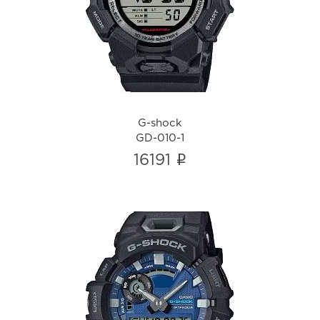
GD-010-1
i
G-shock
GD-010-1
i
16191
G-shock
GBA-900CB-1A