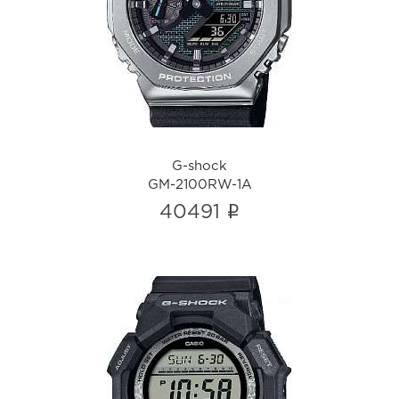
GM-2100RW-1A
i
G-shock
GM-2100RW-1A
i
40491
G-shock