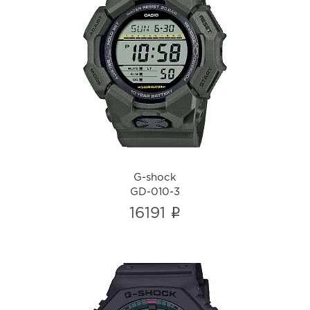
G-shock
GD-010-3
i
G-shock
GD-010-3
i
16191