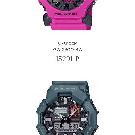
i
G-shock
GA-2300-4A
i
15291
G-shock
GA-010-2A
i