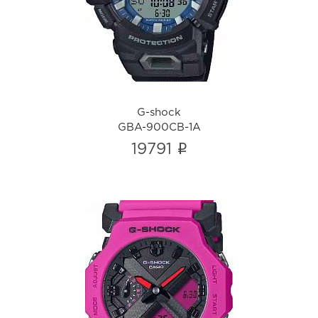
i
G-shock
GBA-900CB-1A
i
19791
G-shock
GA-2300-4A