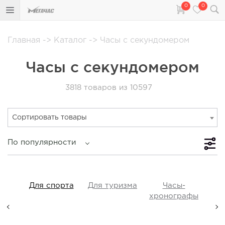
0
0
Главная
->
Каталог
->
Часы с секундомером
Часы с секундомером
3818
товаров из 10597
Сортировать товары
По популярности
iss
Для спорта
Для туризма
Часы-
Прот
y,
хронографы
ые,
а