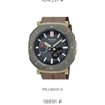
i
104391
PRJ-B001-5
i
PRJ-B001-5
i
18891