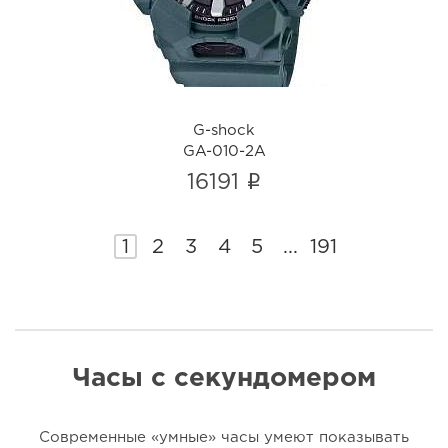
G-shock
GA-010-2A
i
16191
1
2
3
4
5
...
191
Часы с секундомером
Современные «умные» часы умеют показывать