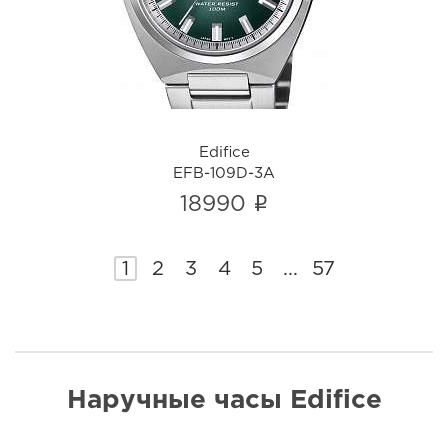
i
Edifice
EFB-109D-3A
i
18990
1
2
3
4
5
...
57
Наручные часы Edifice