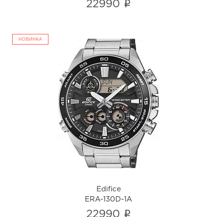
i
22990
НОВИНКА
Edifice
ERA-130D-1A
i
Edifice
ERA-130D-1A
i
22990