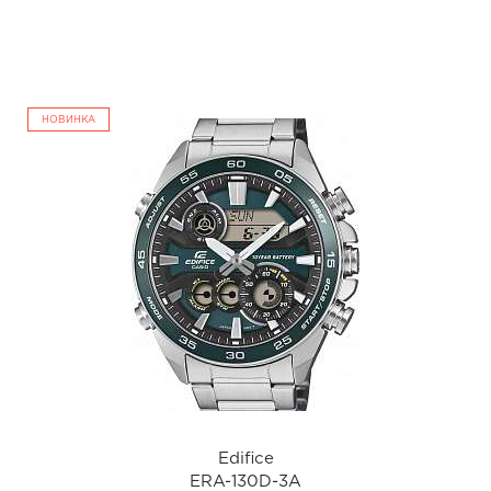
а
НОВИНКА
Edifice
ERA-130D-3A
i
Edifice
ERA-130D-3A