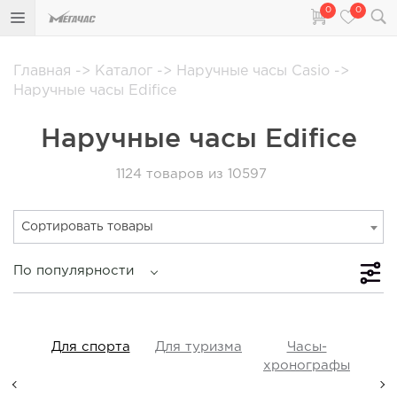
0
0
Главная
->
Каталог
->
Наручные часы Casio
->
Наручные часы Edifice
Наручные часы Edifice
1124
товаров из 10597
Сортировать товары
По популярности
iss
Для спорта
Для туризма
Часы-
Прот
y,
хронографы
ые,