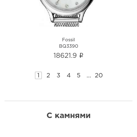
Fossil
BQ3390
i
18621.9
1
2
3
4
5
...
20
С камнями