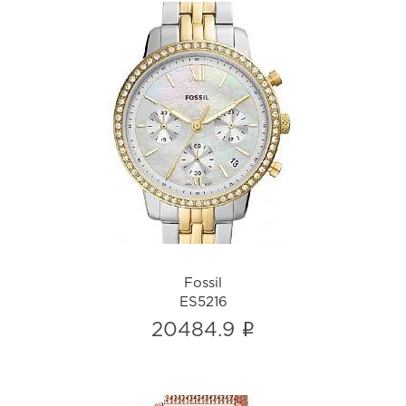
Fossil
ES5216
i
Fossil
ES5216
i
20484.9