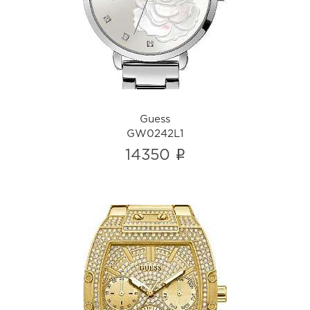
GW0242L1
i
Guess
GW0242L1
i
14350
Guess
GW0104L2