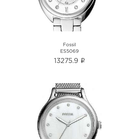
i
Fossil
ES5069
i
13275.9
Fossil
BQ3390
i