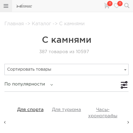
0
0
Главная
->
Каталог
->
С камнями
С камнями
387
товаров из 10597
Сортировать товары
По популярности
iss
Для спорта
Для туризма
Часы-
Прот
y,
хронографы
ые,
а