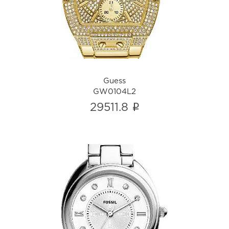
i
Guess
GW0104L2
i
29511.8
Fossil
ES5069