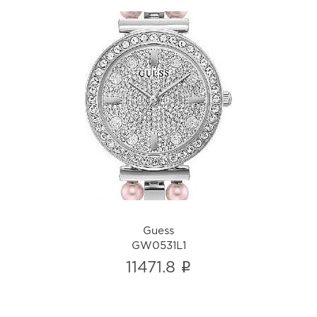
Guess
GW0531L1
i
Guess
GW0531L1
i
11471.8