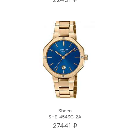
i
22491
Sheen
SHE-4543G-2A
i
Sheen
SHE-4543G-2A
i
27441