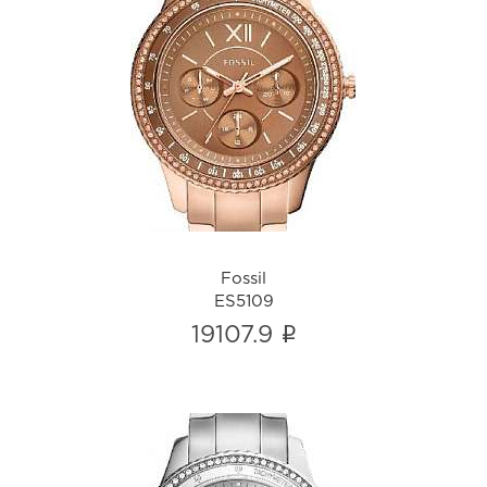
Fossil
ES5109
i
Fossil
ES5109
i
19107.9