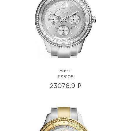
Fossil
ES5108
i
Fossil
ES5108
i
23076.9