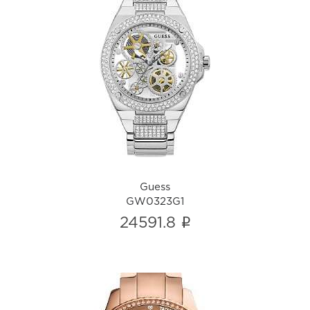
Guess
GW0323G1
i
Guess
GW0323G1
i
24591.8