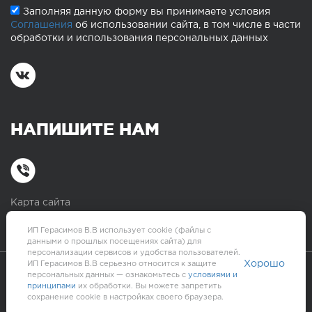
Заполняя данную форму вы принимаете условия
Соглашения
об использовании сайта, в том числе в части
обработки и использования персональных данных
НАПИШИТЕ НАМ
Карта сайта
ИП Герасимов В.В использует cookie (файлы с
данными о прошлых посещениях сайта) для
персонализации сервисов и удобства пользователей.
Хорошо
ИП Герасимов В.В серьезно относится к защите
персональных данных — ознакомьтесь с
условиями и
принципами
их обработки. Вы можете запретить
Создание сайта —
Webformula
сохранение cookie в настройках своего браузера.