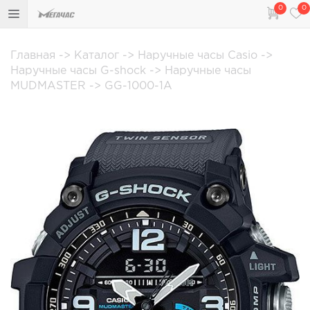
0
0
Главная
->
Каталог
->
Наручные часы Casio
->
Наручные часы G-shock
->
Наручные часы
MUDMASTER
->
GG-1000-1A