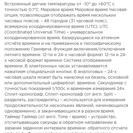
Встроенный датчик температуры от -10° до +60°С с
точностью 0,1°C. Мировое время Мировое время Часовая
опция, позволяющая отображать время нескольких
часовых поясов. – 48 городов (31 часовой пояс),
всемирное координированное время (UTC). UTC
(Coordinated Universal Time) – универсальное
координированное время, базирующееся на атомном
отсчёте времени и не привязанное к географическому
положению Гринвича. Функция включения/отключения
летнего времени. 12-ти и 24-х часовой формат 12-ти и 24-
х часовой формат времени Система отображения
времени. В электронных часах устанавливается
нажатием специальной кнопки. В аналоговых – 24-х
часовая шкала может быть нанесена на безель, основной
или дополнительный циферблат. времени. Секундомер с
точностью показаний 1/100с и временем измерения 24ч.
Сплит-хронограф. Сплит-хронограф (от англ. Split –
разделять, распределять) – используется для измерения
продолжительности нескольких явлений, начинающихся
одновременно, а заканчивающихся в разное время.
Таймер Таймер (от англ. Time – время) – устройство,
отсчитывающее секунды в обратном направлении в
заранее заданном интервале времени. обратного отсчета