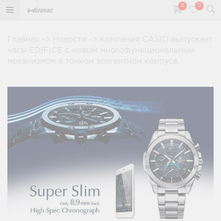
0
0
Главная
->
Новости
->
Компания CASIO выпускает
часы EDIFICE с новым многофункциональным
механизмом в тонком элегантном корпусе.