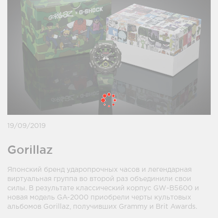
19/09/2019
Gorillaz
Японский бренд ударопрочных часов и легендарная
виртуальная группа во второй раз объединили свои
силы. В результате классический корпус GW-B5600 и
новая модель GA-2000 приобрели черты культовых
альбомов Gorillaz, получивших Grammy и Brit Awards.