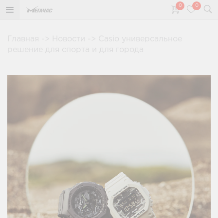
0
0
Главная
->
Новости
->
Casio универсальное
решение для спорта и для города