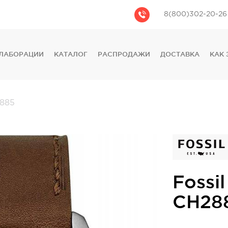
8(800)302-20-26
ЛАБОРАЦИИ
КАТАЛОГ
РАСПРОДАЖИ
ДОСТАВКА
КАК 
CASIO
CITIZEN
GUESS
885
FOSSIL
DIESEL
DKNY
PHILIPP PLEIN
Fossil
CH28