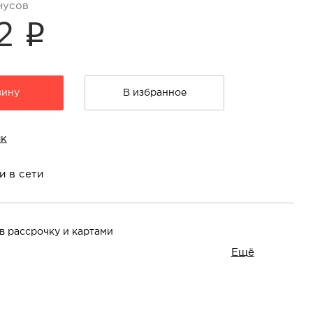
нусов
i
12
зину
В избранное
ик
и в сети
в рассрочку и картами
Ещё