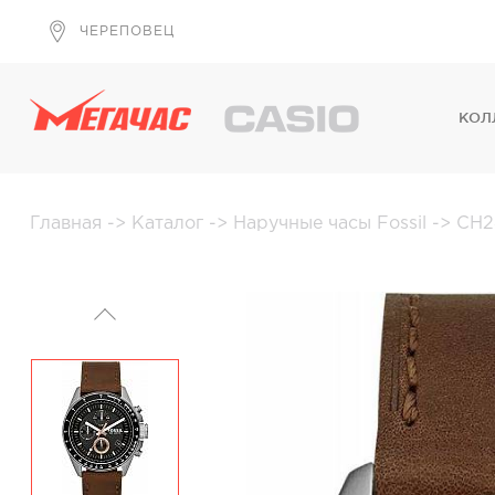
ЧЕРЕПОВЕЦ
КОЛ
Главная
->
Каталог
->
Наручные часы Fossil
->
CH2