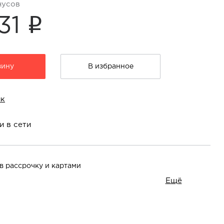
нусов
i
31
зину
В избранное
ик
и в сети
в рассрочку и картами
Ещё