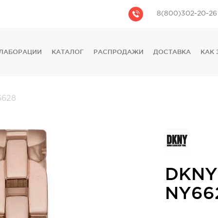
8(800)302-20-26
ЛАБОРАЦИИ
КАТАЛОГ
РАСПРОДАЖИ
ДОСТАВКА
КАК 
CASIO
CITIZEN
GUESS
628
FOSSIL
DIESEL
DKNY
PHILIPP PLEIN
DKNY
NY66