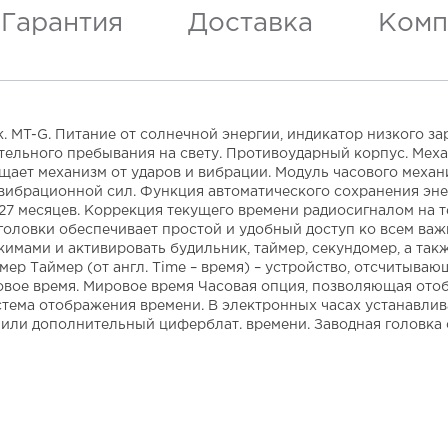
Гарантия
Доставка
Комп
 MT-G. Питание от солнечной энергии, индикатор низкого за
ельного пребывания на свету. Противоударный корпус. Меха
щает механизм от ударов и вибрации. Модуль часового меха
вибрационной сил. Функция автоматического сохранения энер
27 месяцев. Коррекция текущего времени радиосигналом на т
головки обеспечивает простой и удобный доступ ко всем ва
имами и активировать будильник, таймер, секундомер, а так
мер Таймер (от англ. Time – время) – устройство, отсчитыва
ровое время. Мировое время Часовая опция, позволяющая отоб
стема отображения времени. В электронных часах устанавлив
 или дополнительный циферблат. времени. Заводная головка