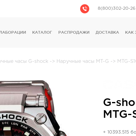
8(800)302-20-26
ЛАБОРАЦИИ
КАТАЛОГ
РАСПРОДАЖИ
ДОСТАВКА
КАК 
CASIO
CITIZEN
GUESS
учные часы G-shock
->
Наручные часы MT-G
->
MTG-S1
FOSSIL
DIESEL
DKNY
PHILIPP PLEIN
G-sho
MTG-
+ 10393.515 б