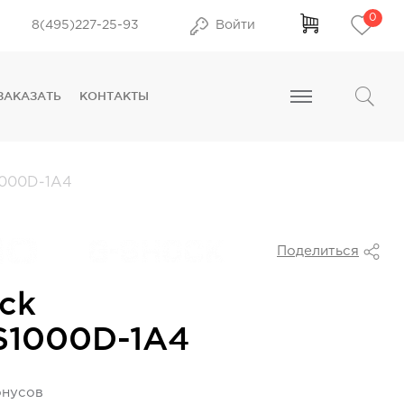
0
8(495)227-25-93
Войти
ЗАКАЗАТЬ
КОНТАКТЫ
000D-1A4
Поделиться
ck
S1000D-1A4
онусов