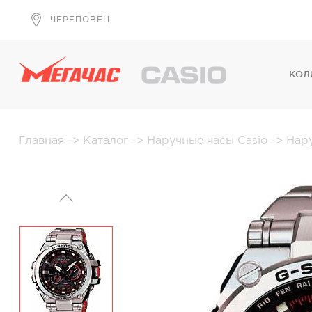
ЧЕРЕПОВЕЦ
КОЛ
Главная
->
Каталог
->
Наручные часы Casio
->
Нар