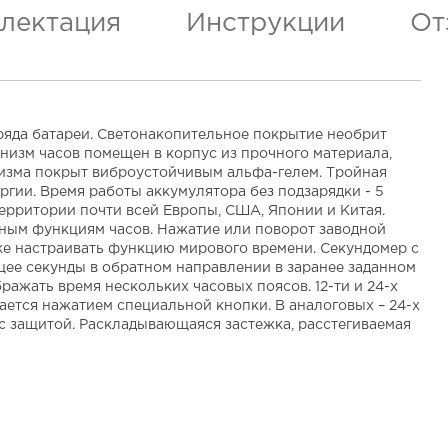
лектация
Инструкции
От
ряда батареи. Светонакопительное покрытие необрит
низм часов помещен в корпус из прочного материала,
низма покрыт виброустойчивым альфа-гелем. Тройная
гии. Время работы аккумулятора без подзарядки - 5
ерритории почти всей Европы, США, Японии и Китая.
жным функциям часов. Нажатие или поворот заводной
же настраивать функцию мирового времени. Секундомер с
ющее секунды в обратном направлении в заранее заданном
ражать время нескольких часовых поясов. 12-ти и 24-х
ается нажатием специальной кнопки. В аналоговых – 24-х
 с защитой. Раскладывающаяся застежка, расстегиваемая