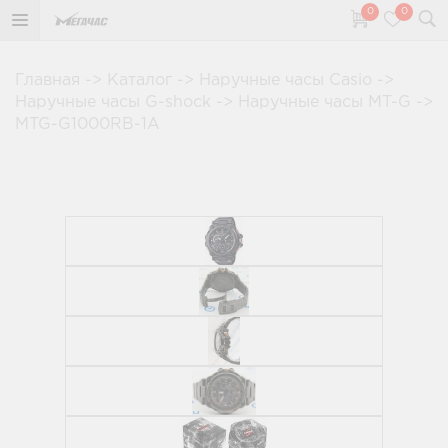
0
0
Главная
->
Каталог
->
Наручные часы Casio
->
Наручные часы G-shock
->
Наручные часы MT-G
->
MTG-G1000RB-1A