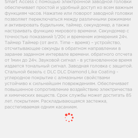
Smart Access с помощью электронной заводной головки
обеспечивает простой и удобный доступ ко всем важным
функциям часов. Нажатие или поворот заводной головки
позволяет переключаться между различными режимами
и активировать будильник, таймер, секундомер, а также
настраивать функцию мирового времени. Секундомер с
точностью показаний 1/20с и временем измерения 24ч.
Таймер Таймер (от англ. Time – время) – устройство,
отсчитывающее секунды в обратном направлении в
заранее заданном интервале времени. обратного отсчета
от 1мин до 24ч. Звуковой сигнал - в установленное время
издается тональный сигнал. Заводная головка с защитой.
Стальной безель с DLC DLC Diamond Like Coating -
углеродное покрытие с алмазными свойствами
устойчиво к сильнейшим повреждениям. Обеспечивает
повышенное сопротивление воздействию электричества
и химических веществ. Срок службы может достигать 85
лет. покрытием. Раскладывающаяся застежка,
расстегиваемая одним касанием.