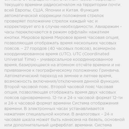
текущего времени радиосигналом на территории почти
всей Европы, США, Японии и Китая. Функция
автоматической коррекции положения стрелок
проверяет положение стрелок каждый час и
корректирует его в случае необходимости. Авиарежим -
часы переключаются в режим оффлайн нажатием
кнопки. Мировое время Мировое время Часовая опция,
позволяющая отображать время нескольких часовых
поясов. – 27 городов (40 часовых поясов), всемирное
координированное время (UTC). UTC (Coordinated
Universal Time) – универсальное координированное
время, базирующееся на атомном отсчёте времени и не
привязанное к географическому положению Гринвича.
Автоматический переход на зимнее и летнее время,
возможность включения/отключения данной функции.
Второй часовой пояс. Второй часовой пояс Часовая
опция, позволяющая отображать время двух часовых
поясов одновременно. 12-ти и 24-х часовой формат 12-ти
и 24-х часовой формат времени Система отображения
времени. В электронных часах устанавливается
нажатием специальной кнопки. В аналоговых – 24-х
часовая шкала может быть нанесена на безель, основной
или дополнительный циферблат. времени. Система