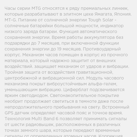
Часы серии MTG относятся к ряду премиальных линеек,
которые разрабатывают в элитном цехе Ямагата, Япония.
MT-G. Питание от солнечной энергии Tough Solar -
солнечные батарейки большой мощности, индикатор
низкого заряда батареи. Функция автоматического
сохранения энергии. Время работы аккумулятора без
подзарядки до 7 месяцев, при включенной функции
сохранения энергии до 19 месяцев. Противоударный
корпус. Механизм часов помещен в корпус из прочного
материала, который надежно защитит от внешних
воздействий. защищает механизм от ударов и вибрации.
Тройная защита от воздействия гравитационной,
центробежной и вибрационной сил. Модуль часового
механизма покрыт виброустойчивым альфа-гелем,
уменьшающим вибрацию. Циферблат подсвечивается
ярким светодиодом. Светонакопительное покрытие
необрит продолжает светиться в темноте даже после
непродолжительного пребывания на свету. Встроенный
GPS датчик определяет часовой пояс и точное время.
Технология Multi Band 6 позволяет принимать сигналы
от шести радиовышек, расположенных в различных
точках земного шара, которые передают временные
сигналы от определенных атомных часов. Коррекция