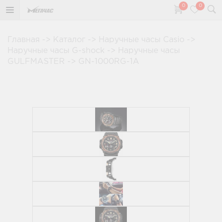
0
0
Главная
->
Каталог
->
Наручные часы Casio
->
Наручные часы G-shock
->
Наручные часы
GULFMASTER
->
GN-1000RG-1A