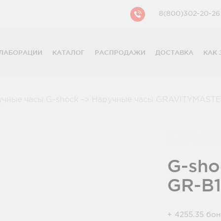
8(800)302-20-26
ЛАБОРАЦИИ
КАТАЛОГ
РАСПРОДАЖИ
ДОСТАВКА
КАК 
CASIO
CITIZEN
GUESS
учные часы G-shock
->
Наручные часы GRAVITYMAST
FOSSIL
DIESEL
DKNY
PHILIPP PLEIN
G-sho
GR-B
+ 4255.35 бо