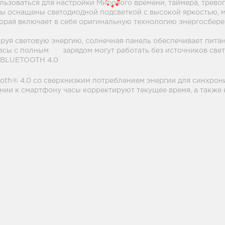
ьзоваться для настройки Мирового времени, таймера, тревог
ы оснащены светодиодной подсветкой с высокой яркостью, м
оторая включает в себя оригинальную технологию энергосбер
я световую энергию, солнечная панель обеспечивает питани
асы с полным зарядом могут работать без источников света
LUETOOTH 4.0
ooth® 4.0 со сверхнизким потреблением энергии для синхрон
чении к смартфону часы корректируют текущее время, а такж