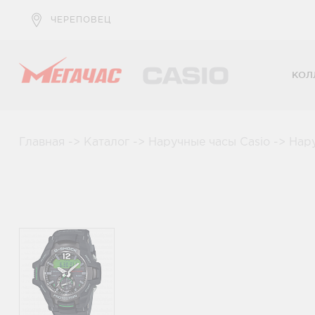
ЧЕРЕПОВЕЦ
КОЛ
Главная
->
Каталог
->
Наручные часы Casio
->
Нар