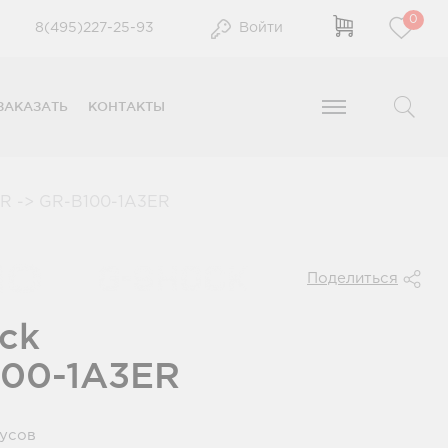
0
8(495)227-25-93
Войти
ЗАКАЗАТЬ
КОНТАКТЫ
ER
->
GR-B100-1A3ER
Поделиться
ck
100-1A3ER
нусов