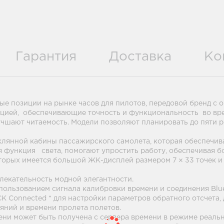
Гарантия
Доставка
Ко
ые позиции на рынке часов для пилотов, передовой бренд с 
цией, обеспечивающие точность и функциональность во вре
чшают читаемость. Модели позволяют планировать до пяти р
лянной кабины пассажирского самолета, которая обеспечива
 функция света, помогают упростить работу, обеспечивая б
торых имеется большой ЖК-дисплей размером 7 × 33 точек и
лекательность модной элегантности.
пользованием сигнала калибровки времени и соединения Bl
 Connected * для настройки параметров обратного отсчета, 
яний и времени пролета полетов.
ени может быть получена с сервера времени в режиме реальн