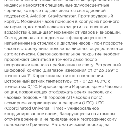
Neon Illuminator Уникальная подсветка циферблата. На
индексы наносятся специальные флуоресцентные
чернила, которые подсвечиваются светодиодной
подсветкой. Aviation Gravitymaster. Противоударный
корпус. Механизм часов помещен в корпус из прочного
материала, который надежно защитит от внешних
воздействий. защищает механизм от ударов и вибрации.
Светодиодная автоподсветка с флюорисцентным
напылением на стрелках и дисплее часов - при повороте
часов в сторону лица подсветка дисплея осуществляется
автоматически. Светонакопительное покрытие необрит
продолжает светиться в темноте даже после
непродолжительного пребывания на свету. Встроенный
цифровой компас. Диапазон измерения от 0° до 359° с
точностью 1°. Коррекция магнитного склонения.
Встроенный датчик температуры от -10° до +60°С с
точностью 0,1°C. Мировое время Мировое время Часовая
опция, позволяющая отображать время нескольких
часовых поясов. – 48 городов (31 часовой пояс),
всемирное координированное время (UTC). UTC
(Coordinated Universal Time) – универсальное
координированное время, базирующееся на атомном
отсчёте времени и не привязанное к географическому
положению Гринвича. Автоматический переход на