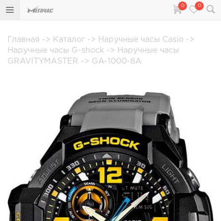
0
0
Главная
->
Каталог
->
Наручные часы Casio
->
Наручные часы G-shock
->
Наручные часы
GRAVITYMASTER
->
GA-1000-8A