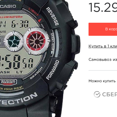
15.2
В кор
Купить в 1 кл
Самовывоз из
Магазины в г. Чер
т/ц "Июнь" ул., Го
Можно купить 