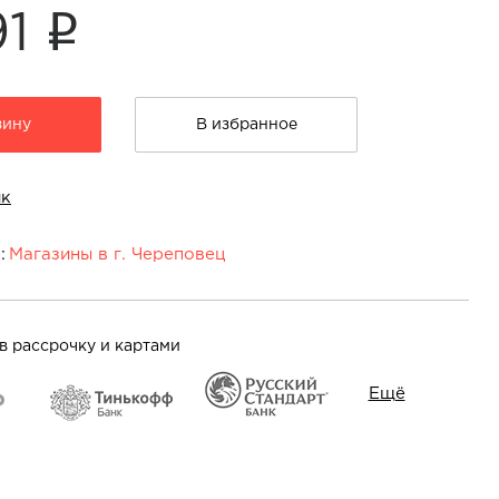
i
91
зину
В избранное
ик
:
Магазины в г. Череповец
еповец:
довикова, 37
На карте
в рассрочку и картами
Ещё