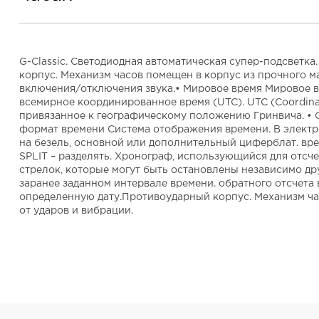
G-Classic. Светодиодная автоматическая супер-подсветк
корпус. Механизм часов помещен в корпус из прочного м
включения/отключения звука.• Мировое время Мировое вр
всемирное координированное время (UTC). UTC (Coordina
привязанное к географическому положению Гринвича. • Се
формат времени Система отображения времени. В электр
на безель, основной или дополнительный циферблат. врем
SPLIT – разделять. Хронограф, использующийся для отс
стрелок, которые могут быть остановлены независимо дру
заранее заданном интервале времени. обратного отсчета 
определенную дату.Противоударный корпус. Механизм ча
от ударов и вибрации.