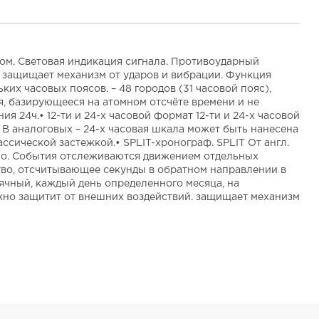
том. Световая индикация сигнала. Противоударный
. защищает механизм от ударов и вибрации. Функция
х часовых поясов. – 48 городов (31 часовой пояс),
я, базирующееся на атомном отсчёте времени и не
 24ч.• 12-ти и 24-х часовой формат 12-ти и 24-х часовой
В аналоговых – 24-х часовая шкала может быть нанесена
ссической застежкой.• SPLIT-хронограф. SPLIT От англ.
нно. События отслеживаются движением отдельных
йство, отсчитывающее секунды в обратном направлении в
сячный, каждый день определенного месяца, на
жно защитит от внешних воздействий. защищает механизм