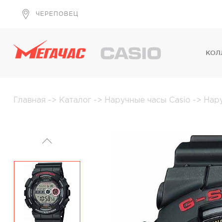
ЧЕРЕПОВЕЦ
КОЛ
Главная
->
Каталог
->
Наручные часы Casio
->
Нар