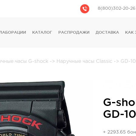
8(800)302-20-26
ЛАБОРАЦИИ
КАТАЛОГ
РАСПРОДАЖИ
ДОСТАВКА
КАК 
CASIO
CITIZEN
GUESS
учные часы G-shock
->
Наручные часы Classic
->
GD-10
FOSSIL
DIESEL
DKNY
PHILIPP PLEIN
G-sho
GD-10
+ 2293.65 бо