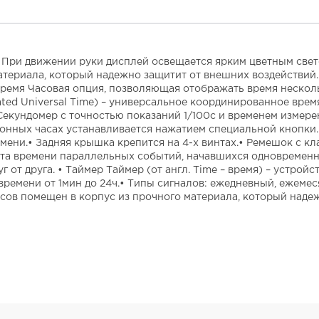
а. При движении руки дисплей освещается ярким цветным све
атериала, который надежно защитит от внешних воздействий
емя Часовая опция, позволяющая отображать время нескольки
ted Universal Time) – универсальное координированное врем
кундомер с точностью показаний 1/100с и временем измерения
онных часах устанавливается нажатием специальной кнопки. 
ени.• Задняя крышка крепится на 4-х винтах.• Ремешок с кла
чета времени параллельных событий, начавшихся одновреме
г от друга. • Таймер Таймер (от англ. Time – время) – устро
времени от 1мин до 24ч.• Типы сигналов: ежедневный, ежеме
сов помещен в корпус из прочного материала, который наде