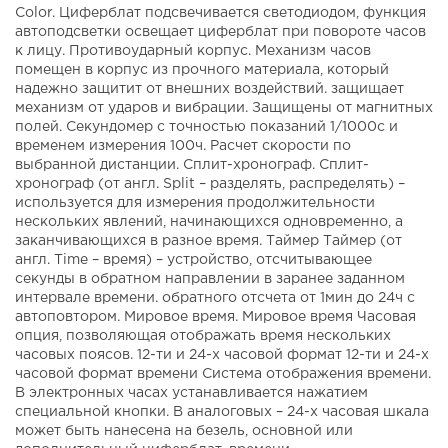
Color. Циферблат подсвечивается светодиодом, функция
автоподсветки освещает циферблат при повороте часов
к лицу. Противоударный корпус. Механизм часов
помещен в корпус из прочного материала, который
надежно защитит от внешних воздействий. защищает
механизм от ударов и вибрации. Защищены от магнитных
полей. Секундомер с точностью показаний 1/1000с и
временем измерения 100ч. Расчет скорости по
выбранной дистанции. Сплит-хронограф. Сплит-
хронограф (от англ. Split – разделять, распределять) –
используется для измерения продолжительности
нескольких явлений, начинающихся одновременно, а
заканчивающихся в разное время. Таймер Таймер (от
англ. Time – время) – устройство, отсчитывающее
секунды в обратном направлении в заранее заданном
интервале времени. обратного отсчета от 1мин до 24ч с
автоповтором. Мировое время. Мировое время Часовая
опция, позволяющая отображать время нескольких
часовых поясов. 12-ти и 24-х часовой формат 12-ти и 24-х
часовой формат времени Система отображения времени.
В электронных часах устанавливается нажатием
специальной кнопки. В аналоговых – 24-х часовая шкала
может быть нанесена на безель, основной или