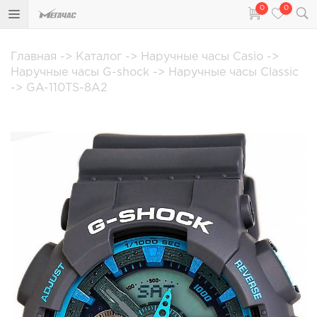
0
0
Главная
->
Каталог
->
Наручные часы Casio
->
Наручные часы G-shock
->
Наручные часы Classic
->
GA-110TS-8A2