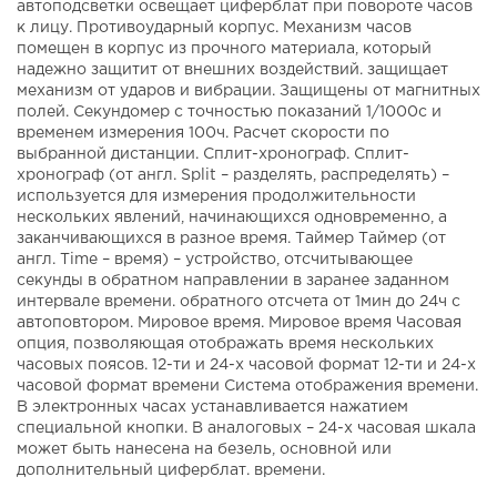
автоподсветки освещает циферблат при повороте часов
к лицу. Противоударный корпус. Механизм часов
помещен в корпус из прочного материала, который
надежно защитит от внешних воздействий. защищает
механизм от ударов и вибрации. Защищены от магнитных
полей. Секундомер с точностью показаний 1/1000с и
временем измерения 100ч. Расчет скорости по
выбранной дистанции. Сплит-хронограф. Сплит-
хронограф (от англ. Split – разделять, распределять) –
используется для измерения продолжительности
нескольких явлений, начинающихся одновременно, а
заканчивающихся в разное время. Таймер Таймер (от
англ. Time – время) – устройство, отсчитывающее
секунды в обратном направлении в заранее заданном
интервале времени. обратного отсчета от 1мин до 24ч с
автоповтором. Мировое время. Мировое время Часовая
опция, позволяющая отображать время нескольких
часовых поясов. 12-ти и 24-х часовой формат 12-ти и 24-х
часовой формат времени Система отображения времени.
В электронных часах устанавливается нажатием
специальной кнопки. В аналоговых – 24-х часовая шкала
может быть нанесена на безель, основной или
дополнительный циферблат. времени.