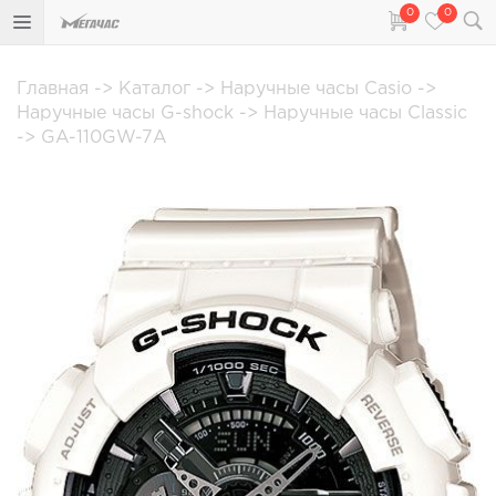
0
0
Главная
->
Каталог
->
Наручные часы Casio
->
Наручные часы G-shock
->
Наручные часы Classic
->
GA-110GW-7A