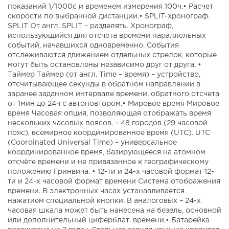
показаний 1/1000с и временем измерения 100ч.• Расчет
скорости по выбранной дистанции.• SPLIT-хронограф.
SPLIT От англ. SPLIT – разделять. Хронограф,
использующийся для отсчета времени параллельных
событий, начавшихся одновременно. События
отслеживаются движением отдельных стрелок, которые
могут быть остановлены независимо друг от друга. •
Таймер Таймер (от англ. Time – время) – устройство,
отсчитывающее секунды в обратном направлении в
заранее заданном интервале времени. обратного отсчета
от 1мин до 24ч с автоповтором.• Мировое время Мировое
время Часовая опция, позволяющая отображать время
нескольких часовых поясов. – 48 городов (29 часовой
пояс), всемирное координированное время (UTC). UTC
(Coordinated Universal Time) – универсальное
координированное время, базирующееся на атомном
отсчёте времени и не привязанное к географическому
положению Гринвича. • 12-ти и 24-х часовой формат 12-
ти и 24-х часовой формат времени Система отображения
времени. В электронных часах устанавливается
нажатием специальной кнопки. В аналоговых – 24-х
часовая шкала может быть нанесена на безель, основной
или дополнительный циферблат. времени.• Батарейка