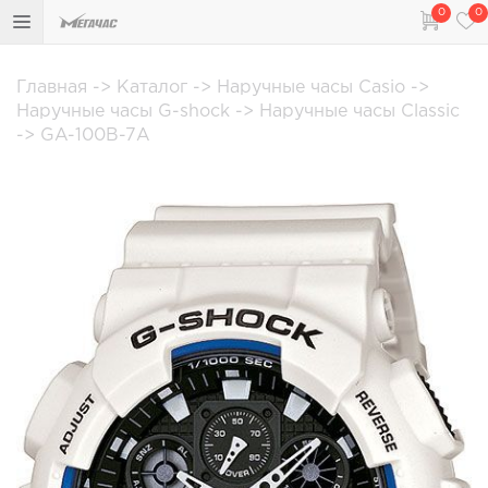
0
0
Главная
->
Каталог
->
Наручные часы Casio
->
Наручные часы G-shock
->
Наручные часы Classic
->
GA-100B-7A