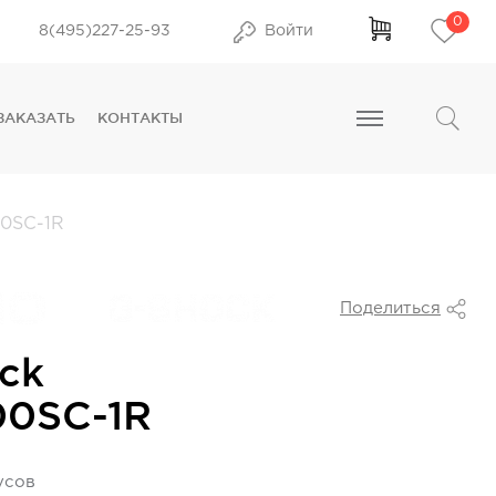
0
8(495)227-25-93
Войти
ЗАКАЗАТЬ
КОНТАКТЫ
0SC-1R
Поделиться
ck
00SC-1R
усов