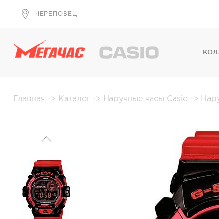
ЧЕРЕПОВЕЦ
КОЛ
Главная
->
Каталог
->
Наручные часы Casio
->
Нар