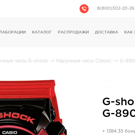
8(800)302-20-26
ЛАБОРАЦИИ
КАТАЛОГ
РАСПРОДАЖИ
ДОСТАВКА
КАК 
CASIO
CITIZEN
GUESS
учные часы G-shock
->
Наручные часы Classic
->
G-890
FOSSIL
DIESEL
DKNY
PHILIPP PLEIN
G-sho
G-89
+ 1384.35 бон