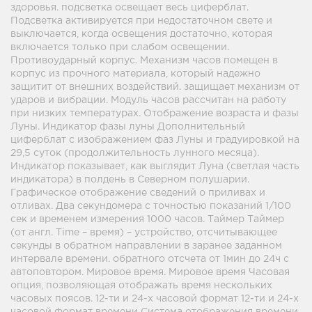
здоровья. подсветка освещает весь циферблат.
Подсветка активируется при недостаточном свете и
выключается, когда освещения достаточно, которая
включается только при слабом освещении.
Противоударный корпус. Механизм часов помещен в
корпус из прочного материала, который надежно
защитит от внешних воздействий. защищает механизм от
ударов и вибрации. Модуль часов рассчитан на работу
при низких температурах. Отображение возраста и фазы
Луны. Индикатор фазы луны Дополнительный
циферблат с изображением фаз Луны и градуировкой на
29,5 суток (продолжительность лунного месяца).
Индикатор показывает, как выглядит Луна (светлая часть
индикатора) в полдень в Северном полушарии.
Графическое отображение сведений о приливах и
отливах. Два секундомера с точностью показаний 1/100
сек и временем измерения 1000 часов. Таймер Таймер
(от англ. Time – время) – устройство, отсчитывающее
секунды в обратном направлении в заранее заданном
интервале времени. обратного отсчета от 1мин до 24ч с
автоповтором. Мировое время. Мировое время Часовая
опция, позволяющая отображать время нескольких
часовых поясов. 12-ти и 24-х часовой формат 12-ти и 24-х