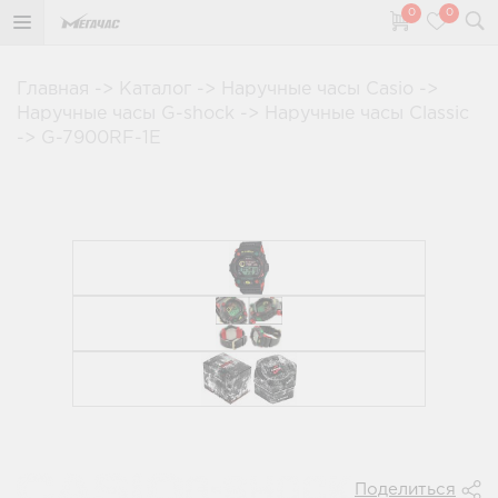
0
0
Главная
->
Каталог
->
Наручные часы Casio
->
Наручные часы G-shock
->
Наручные часы Classic
->
G-7900RF-1E
Поделиться