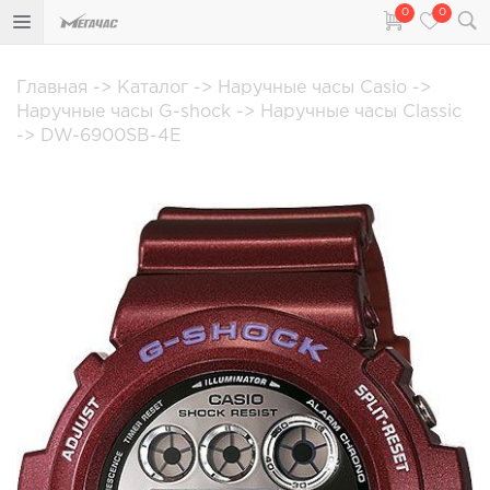
0
0
Главная
->
Каталог
->
Наручные часы Casio
->
Наручные часы G-shock
->
Наручные часы Classic
->
DW-6900SB-4E