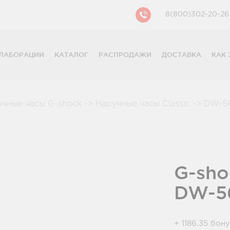
8(800)302-20-26
ЛАБОРАЦИИ
КАТАЛОГ
РАСПРОДАЖИ
ДОСТАВКА
КАК 
CASIO
CITIZEN
GUESS
учные часы G-shock
->
Наручные часы Classic
->
DW-56
FOSSIL
DIESEL
DKNY
PHILIPP PLEIN
G-sho
DW-5
+ 1186.35 бон