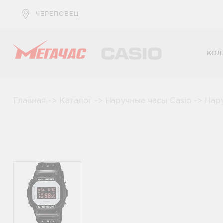
ЧЕРЕПОВЕЦ
КОЛ
Главная
->
Каталог
->
Наручные часы Casio
->
Нар