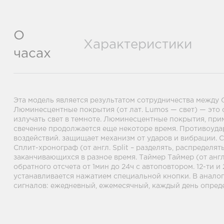
О
Характеристики
часах
Эта модель является результатом сотрудничества между
Люминесцентные покрытия (от лат. Lumos — свет) — это
излучать свет в темноте. Люминесцентные покрытия, при
свечение продолжается еще некоторе время. Противоуда
воздействий. защищает механизм от ударов и вибрации. Се
Сплит-хронограф (от англ. Split – разделять, распредел
заканчивающихся в разное время. Таймер Таймер (от англ
обратного отсчета от 1мин до 24ч с автоповтором. 12-ти
устанавливается нажатием специальной кнопки. В аналог
сигналов: ежедневный, ежемесячный, каждый день опреде