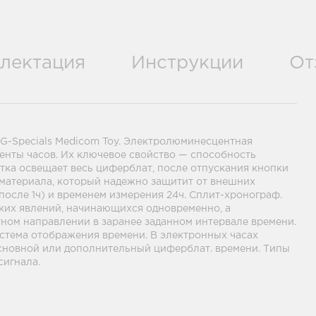
лектация
Инструкции
От
G-Specials Medicom Toy. Электролюминесцентная
енты часов. Их ключевое свойство — способность
етка освещает весь циферблат, после отпускания кнопки
 материала, который надежно защитит от внешних
(после 1ч) и временем измерения 24ч. Сплит-хронограф.
льких явлений, начинающихся одновременно, а
атном направлении в заранее заданном интервале времени.
Система отображения времени. В электронных часах
 основной или дополнительный циферблат. времени. Типы
сигнала.