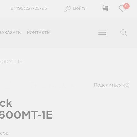
0
8(495)227-25-93
Войти
ЗАКАЗАТЬ
КОНТАКТЫ
00MT-1E
Поделиться
ck
600MT-1E
усов