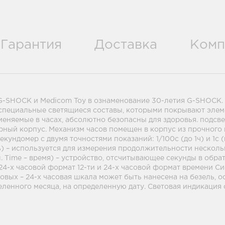
Гарантия
Доставка
Комп
 G-SHOCK и Medicom Toy в ознаменование 30-летия G-SHOCK. 
 специальные светящиеся составы, которыми покрывают элем
меняемые в часах, абсолютно безопасны для здоровья. подсв
рный корпус. Механизм часов помещен в корпус из прочного
кундомер с двумя точностями показаний: 1/100с (до 1ч) и 1с 
ять) – используется для измерения продолжительности неско
. Time – время) – устройство, отсчитывающее секунды в обр
 и 24-х часовой формат 12-ти и 24-х часовой формат времени 
овых – 24-х часовая шкала может быть нанесена на безель,
ленного месяца, на определенную дату. Световая индикация 