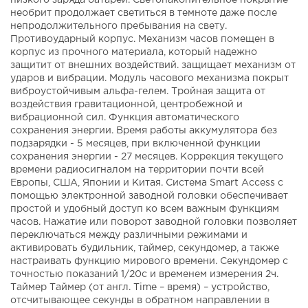
низкого заряда батареи. Светонакопительное покрытие
необрит продолжает светиться в темноте даже после
непродолжительного пребывания на свету.
Противоударный корпус. Механизм часов помещен в
корпус из прочного материала, который надежно
защитит от внешних воздействий. защищает механизм от
ударов и вибрации. Модуль часового механизма покрыт
виброустойчивым альфа-гелем. Тройная защита от
воздействия гравитационной, центробежной и
вибрационной сил. Функция автоматического
сохранения энергии. Время работы аккумулятора без
подзарядки - 5 месяцев, при включенной функции
сохранения энергии - 27 месяцев. Коррекция текущего
времени радиосигналом на территории почти всей
Европы, США, Японии и Китая. Система Smart Access с
помощью электронной заводной головки обеспечивает
простой и удобный доступ ко всем важным функциям
часов. Нажатие или поворот заводной головки позволяет
переключаться между различными режимами и
активировать будильник, таймер, секундомер, а также
настраивать функцию мирового времени. Секундомер с
точностью показаний 1/20с и временем измерения 2ч.
Таймер Таймер (от англ. Time – время) – устройство,
отсчитывающее секунды в обратном направлении в