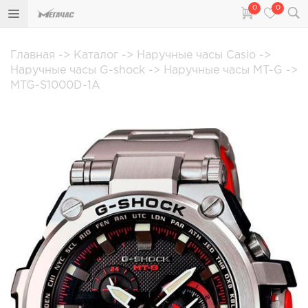
0
0
Главная
->
Каталог
->
Наручные часы Casio
->
Наручные часы G-shock
->
Наручные часы MT-G
->
MTG-S1000D-1A