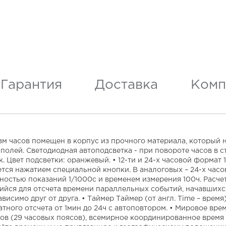
Гарантия
Доставка
Комп
зм часов помещен в корпус из прочного материала, который 
полей. Светодиодная автоподсветка - при повороте часов в 
. Цвет подсветки: оранжевый. • 12-ти и 24-х часовой формат
тся нажатием специальной кнопки. В аналоговых – 24-х часо
ностью показаний 1/1000с и временем измерения 100ч. Расче
ующийся для отсчета времени параллельных событий, начавши
висимо друг от друга. • Таймер Таймер (от англ. Time – врем
атного отсчета от 1мин до 24ч с автоповтором. • Мировое вр
ов (29 часовых поясов), всемирное координированное время (