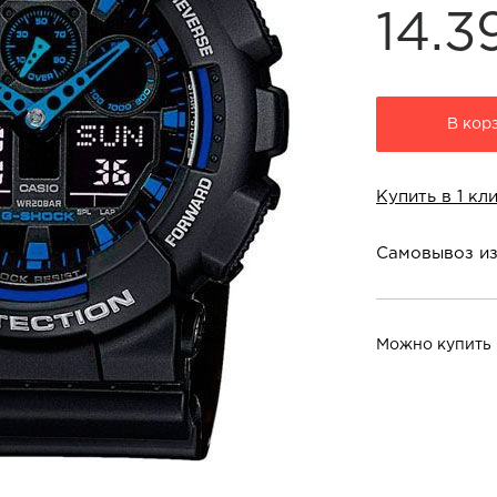
14.3
В кор
Купить в 1 кл
Самовывоз из
Магазины в г. Чер
т/ц "Июнь" ул., Го
Можно купить 