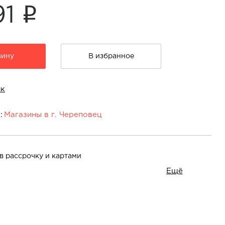
i
91
зину
В избранное
ик
:
Магазины в г. Череповец
еповец:
довикова, 37
На карте
в рассрочку и картами
Ещё