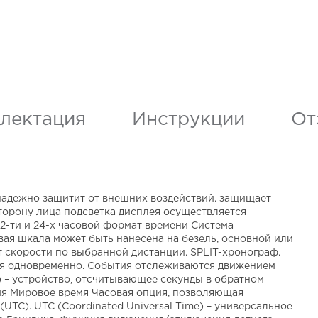
лектация
Инструкции
От
надежно защитит от внешних воздействий. защищает
сторону лица подсветка дисплея осуществляется
 12-ти и 24-х часовой формат времени Система
вая шкала может быть нанесена на безель, основной или
т скорости по выбранной дистанции. SPLIT-хронограф.
хся одновременно. События отслеживаются движением
я) – устройство, отсчитывающее секунды в обратном
емя Мировое время Часовая опция, позволяющая
UTC). UTC (Coordinated Universal Time) – универсальное