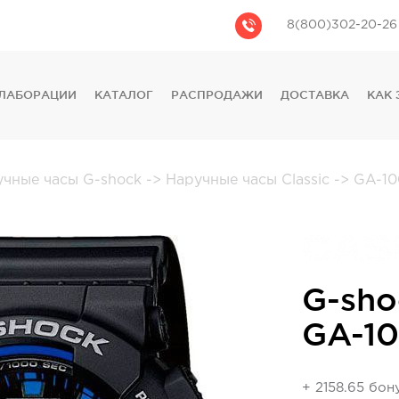
8(800)302-20-26
ЛАБОРАЦИИ
КАТАЛОГ
РАСПРОДАЖИ
ДОСТАВКА
КАК 
CASIO
CITIZEN
GUESS
учные часы G-shock
->
Наручные часы Classic
->
GA-10
FOSSIL
DIESEL
DKNY
PHILIPP PLEIN
G-sho
GA-10
+ 2158.65 бон