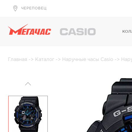
ЧЕРЕПОВЕЦ
КОЛ
Главная
->
Каталог
->
Наручные часы Casio
->
Нар