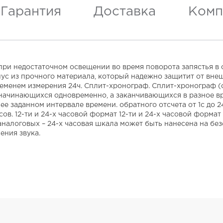
Гарантия
Доставка
Комп
 при недостаточном освещении во время поворота запястья в
ус из прочного материала, который надежно защитит от внеш
менем измерения 24ч. Сплит-хронограф. Сплит-хронограф (от 
ачинающихся одновременно, а заканчивающихся в разное время
е заданном интервале времени. обратного отсчета от 1с до 2
в. 12-ти и 24-х часовой формат 12-ти и 24-х часовой форма
аналоговых – 24-х часовая шкала может быть нанесена на бе
ения звука.