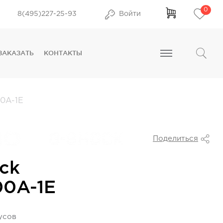
0
8(495)227-25-93
Войти
ЗАКАЗАТЬ
КОНТАКТЫ
0A-1E
Поделиться
ck
00A-1E
усов