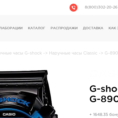
8(800)302-20-26
ЛАБОРАЦИИ
КАТАЛОГ
РАСПРОДАЖИ
ДОСТАВКА
КАК 
CASIO
CITIZEN
GUESS
учные часы G-shock
->
Наручные часы Classic
->
G-890
FOSSIL
DIESEL
DKNY
PHILIPP PLEIN
G-sho
G-89
+ 1648.35 бон