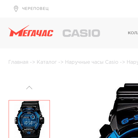
ЧЕРЕПОВЕЦ
КОЛ
Главная
->
Каталог
->
Наручные часы Casio
->
Нар